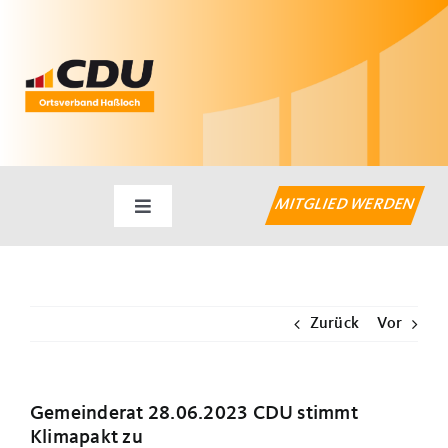
Zum
Inhalt
springen
MITGLIED WERDEN
Toggle
Navigation
Startseite
Zurück
Vor
Aktuelles
Haßlocher Themen
Gemeinderat 28.06.2023 CDU stimmt
Klimapakt zu