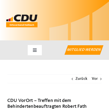
Zum
Inhalt
springen
MITGLIED WERDEN
Toggle
Navigation
Startseite
Zurück
Vor
Aktuelles
Haßlocher Themen
CDU VorOrt – Treffen mit dem
Behindertenbeauftragten Robert Fath