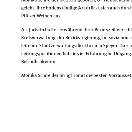
Monika Schneider ist 1951 geboren, Ur-Haßlocherin un
gelebt. Ihre bodenständige Art drückt sich auch durc
Pfälzer
Weinen aus.
Als Juristin hatte sie während ihrer Berufszeit verschi
Kreisverwaltung, der Bezirksregierung, im Sozialminis
leitende Stadtverwaltungsdirektorin in Speyer. Durch 
Leitungspositionen hat sie viel Erfahrung im Umgan
Befindlichkeiten.
Monika Schneider bringt somit die besten Vorrausset