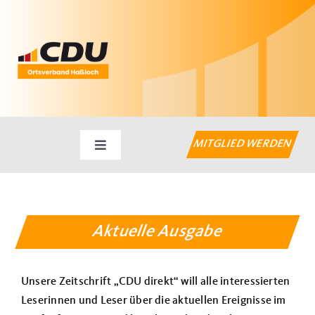
Zum
Inhalt
springen
MITGLIED WERDEN
Toggle
Navigation
Startseite
Aktuelles
Aktuelle Ausgabe
Haßlocher Themen
Unsere Zeitschrift „CDU direkt“ will alle interessierten
Leserinnen und Leser über die aktuellen Ereignisse im