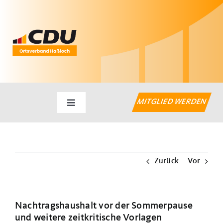
Zum
Inhalt
springen
MITGLIED WERDEN
Toggle
Navigation
Startseite
Zurück
Vor
Aktuelles
Haßlocher Themen
Nachtragshaushalt vor der Sommerpause
und weitere zeitkritische Vorlagen