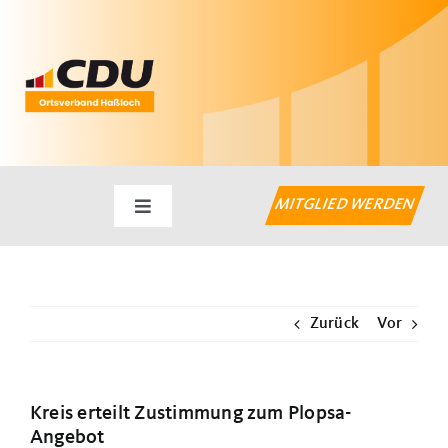
Zum
Inhalt
springen
MITGLIED WERDEN
Toggle
Navigation
Startseite
Zurück
Vor
Aktuelles
Haßlocher Themen
Kreis erteilt Zustimmung zum Plopsa-
Angebot