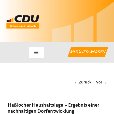
Zum
Inhalt
springen
MITGLIED WERDEN
Toggle
Navigation
Startseite
Zurück
Vor
Aktuelles
Haßlocher Themen
Haßlocher Haushaltslage – Ergebnis einer
nachhaltigen Dorfentwicklung