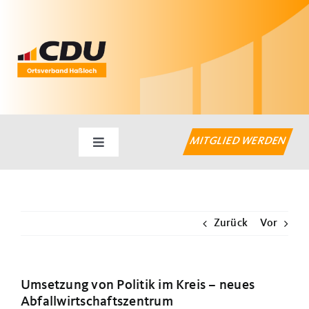
Zum
Inhalt
springen
MITGLIED WERDEN
Toggle
Navigation
Startseite
Zurück
Vor
Aktuelles
Haßlocher Themen
Umsetzung von Politik im Kreis – neues
Abfallwirtschaftszentrum