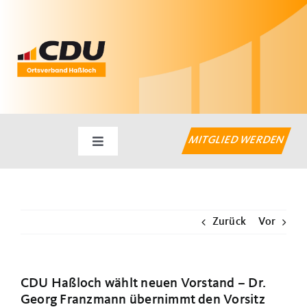
Zum
Inhalt
springen
MITGLIED WERDEN
Toggle
Navigation
Startseite
Zurück
Vor
Aktuelles
Haßlocher Themen
CDU Haßloch wählt neuen Vorstand – Dr.
Georg Franzmann übernimmt den Vorsitz