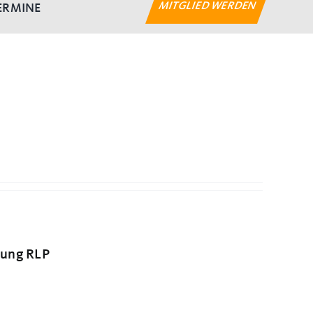
MITGLIED WERDEN
ERMINE
tung RLP